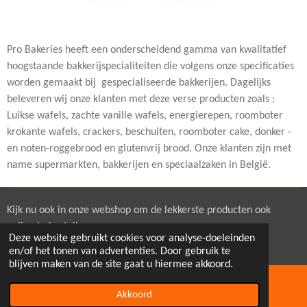
Pro Bakeries heeft een onderscheidend gamma van kwalitatief
hoogstaande bakkerijspecialiteiten die volgens onze specificaties
worden gemaakt bij gespecialiseerde bakkerijen. Dagelijks
beleveren wij onze klanten met deze verse producten zoals :
Luikse wafels, zachte vanille wafels, energierepen, roomboter
krokante wafels, crackers, beschuiten, roomboter cake, donker -
en noten-roggebrood en glutenvrij brood. Onze klanten zijn met
name supermarkten, bakkerijen en speciaalzaken in België.
Kijk nu ook in onze webshop om de lekkerste producten ook
online te bestellen.
Deze website gebruikt cookies voor analyse-doeleinden
© 2022 - 2026 ProBakeries.eu
en/of het tonen van advertenties. Door gebruik te
blijven maken van de site gaat u hiermee akkoord.
Akkoord
E-mailadres
Telefoonnummer
Kaart